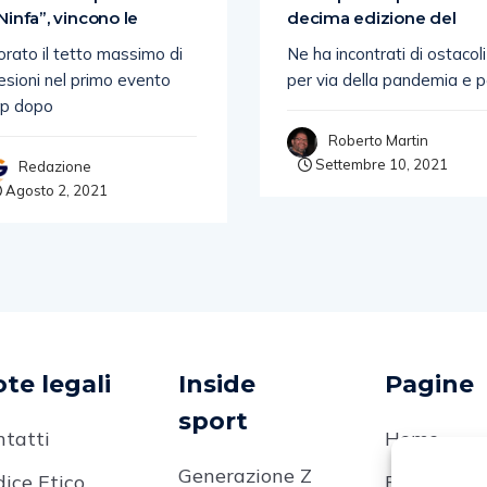
 Ninfa”, vincono le
decima edizione del
orato il tetto massimo di
Ne ha incontrati di ostacoli
esioni nel primo evento
per via della pandemia e p
sp dopo
Roberto Martin
Settembre 10, 2021
Redazione
Agosto 2, 2021
te legali
Inside
Pagine
sport
ntatti
Home
Generazione Z
ice Etico
Editoriale