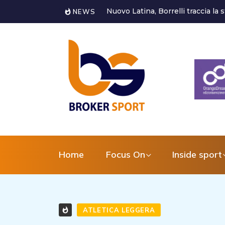
«Servono uomini squadra, non...
Castorri è un nuovo giocatore de
NEWS
Home
Focus On
Inside sport
ATLETICA LEGGERA