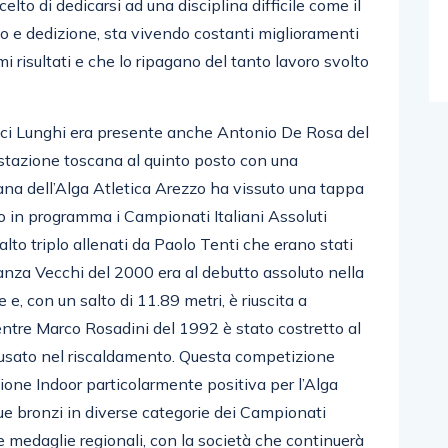
lto di dedicarsi ad una disciplina difficile come il
o e dedizione, sta vivendo costanti miglioramenti
 risultati e che lo ripagano del tanto lavoro svolto
nci Lunghi era presente anche Antonio De Rosa del
estazione toscana al quinto posto con una
mana dell’Alga Atletica Arezzo ha vissuto una tappa
in programma i Campionati Italiani Assoluti
salto triplo allenati da Paolo Tenti che erano stati
tanza Vecchi del 2000 era al debutto assoluto nella
, con un salto di 11.89 metri, è riuscita a
entre Marco Rosadini del 1992 è stato costretto al
accusato nel riscaldamento. Questa competizione
ione Indoor particolarmente positiva per l’Alga
 due bronzi in diverse categorie dei Campionati
ose medaglie regionali, con la società che continuerà