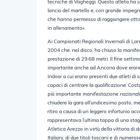
tecniche di Vagheggi. Questo atleta ha sce
lancio del martello e, con grande impegn
che hanno permesso di raggiungere ottimi
in allenamento».
Ai Campionati Regionali Invernali di La
2004 che, nel disco, ha chiuso la manif
prestazione di 29.68 metri. Il fine setti
importante anche ad Ancona dove erano 
Indoor a cui erano presenti due atleti di 
capaci di centrare la qualificazione. Cos
più importante manifestazione nazionale e
chiudere la gara all’undicesimo posto, m
ritiro a causa di un leggero infortunio 
rappresentava l’ultima tappa di una stag
Atletica Arezzo in virtù della vittoria di
Italiani, di due titoli toscani e di numer