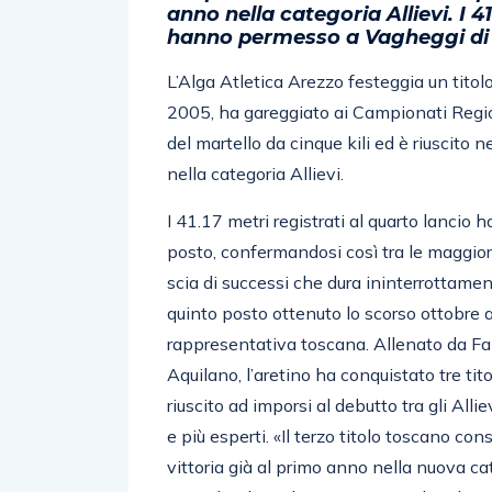
anno nella categoria Allievi. I 4
hanno permesso a Vagheggi di b
L’Alga Atletica Arezzo festeggia un titol
2005, ha gareggiato ai Campionati Region
del martello da cinque kili ed è riuscito 
nella categoria Allievi.
I 41.17 metri registrati al quarto lancio
posto, confermandosi così tra le maggior
scia di successi che dura ininterrottamen
quinto posto ottenuto lo scorso ottobre a
rappresentativa toscana. Allenato da Fa
Aquilano, l’aretino ha conquistato tre tito
riuscito ad imporsi al debutto tra gli All
e più esperti. «Il terzo titolo toscano co
vittoria già al primo anno nella nuova ca