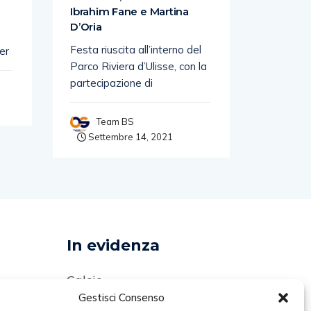
Ibrahim Fane e Martina
sport e 
D’Oria
Organizz
Festa riuscita all’interno del
er
Trail, su
Parco Riviera d’Ulisse, con la
chilometr
partecipazione di
Rob
Sette
Team BS
Settembre 14, 2021
In evidenza
Calcio
Gestisci Consenso
Comunicati