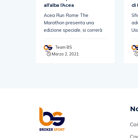
all’alba l’Acea
di
D Top
Acea Run Rome The
Sfi
 di 14
Marathon presenta una
ad
edizione speciale, si correrà
Ui
Team BS
1
Marzo 2, 2021
No
Co
Cod