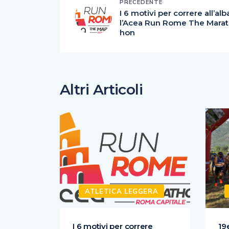
PRECEDENTE
I 6 motivi per correre all’alb
l’Acea Run Rome The Marat
hon
Altri Articoli
ERA
ATLETICA LEGGERA
nata di
I 6 motivi per correre
19