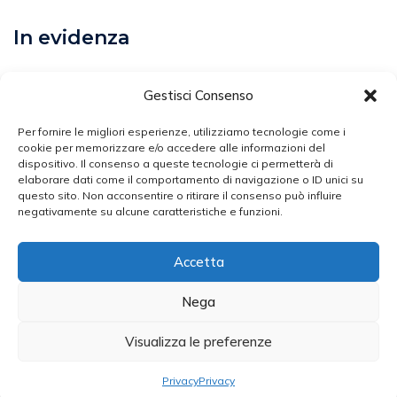
In evidenza
Calcio
Gestisci Consenso
Comunicati
Per fornire le migliori esperienze, utilizziamo tecnologie come i
Volley
cookie per memorizzare e/o accedere alle informazioni del
dispositivo. Il consenso a queste tecnologie ci permetterà di
elaborare dati come il comportamento di navigazione o ID unici su
Arti Marziali
questo sito. Non acconsentire o ritirare il consenso può influire
negativamente su alcune caratteristiche e funzioni.
Atletica Leggera
Ciclismo
Accetta
Nega
Broker Sport - Testata Giornalistica N. 2453/2020
Visualizza le preferenze
Iscritta Presso Il Registro Della Stampa Del Tribunale Di
Latina Dal 28/12/2020
Privacy
Privacy