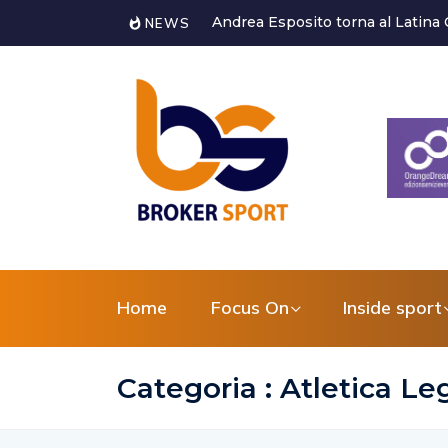
Cisterna Volley,staff medico conf
NEWS
Home
Focus On
Inside sport
Categoria : Atletica Le