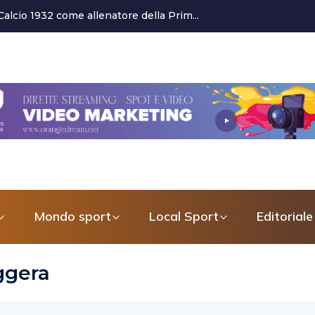
ermato in blocco. Il responsabile san...
Mondo sport
Local Sport
Editoriale
ggera