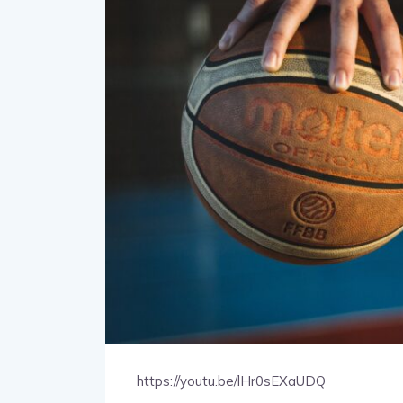
https://youtu.be/lHr0sEXaUDQ