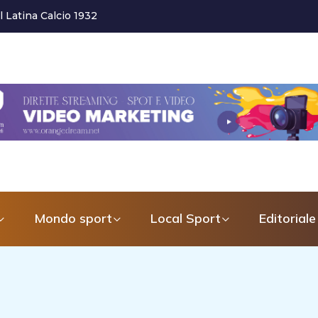
 nuovo Coordinatore dell’Area
...
Mondo sport
Local Sport
Editoriale