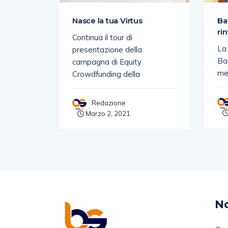
ONA LA
Nasce la tua Virtus
Ba
OPPA.
ri
Continua il tour di
io
La
presentazione della
Serie
Bas
campagna di Equity
Avenali,
me
Crowdfunding della
Redazione
Marzo 2, 2021
1
No