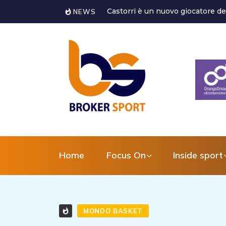
 è un nuovo giocatore del Latina Calcio 1932
Marco Ghirotto è il
NEWS
tecnica del settore g
Home
Focus On
Inside sport
MONDO BASKET