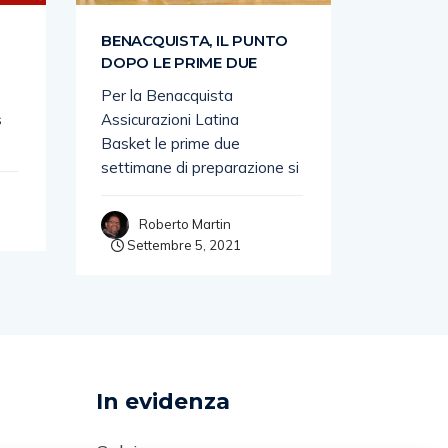
BENACQUISTA, IL PUNTO
BENACQ
DOPO LE PRIME DUE
PRIMA 
Per la Benacquista
Con il ma
s
Assicurazioni Latina
della Su
Basket le prime due
A2 dispu
settimane di preparazione si
affronta
Roberto Martin
Rob
Settembre 5, 2021
Sette
In evidenza