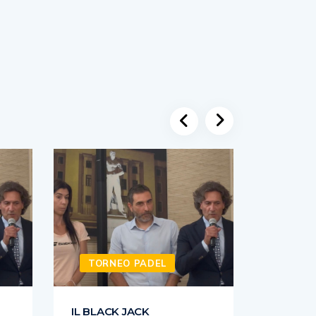
TORNEO PADEL
TORN
IL BLACK JACK
IL BLAC