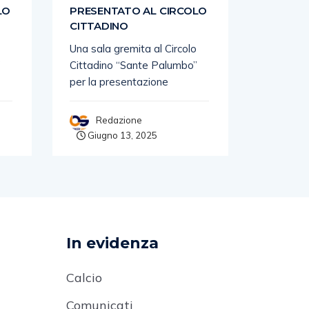
LO
PRESENTATO AL CIRCOLO
PRESEN
CITTADINO
CITTAD
Una sala gremita al Circolo
Una sala 
”
Cittadino “Sante Palumbo”
Cittadin
per la presentazione
per la p
Redazione
Red
Giugno 13, 2025
Giugn
In evidenza
Calcio
Comunicati