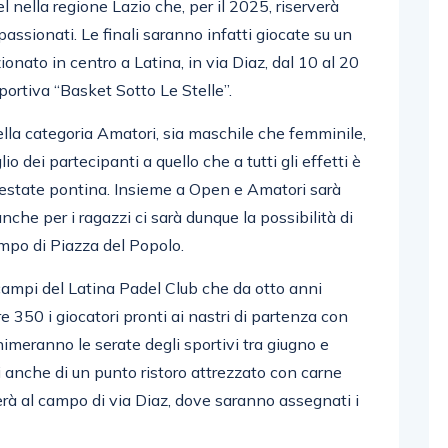
l nella regione Lazio che, per il 2025, riserverà
assionati. Le finali saranno infatti giocate su un
onato in centro a Latina, in via Diaz, dal 10 al 20
portiva “Basket Sotto Le Stelle”.
ella categoria Amatori, sia maschile che femminile,
io dei partecipanti a quello che a tutti gli effetti è
ll’estate pontina. Insieme a Open e Amatori sarà
 anche per i ragazzi ci sarà dunque la possibilità di
mpo di Piazza del Popolo.
 campi del Latina Padel Club che da otto anni
 350 i giocatori pronti ai nastri di partenza con
animeranno le serate degli sportivi tra giugno e
tti anche di un punto ristoro attrezzato con carne
erà al campo di via Diaz, dove saranno assegnati i