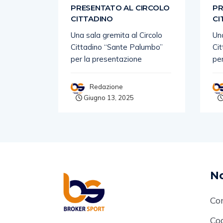
IRCOLO
PRESENTATO AL CIRCOLO
PR
CITTADINO
CI
Circolo
Una sala gremita al Circolo
Una
lumbo”
Cittadino “Sante Palumbo”
Ci
per la presentazione
pe
Redazione
Giugno 13, 2025
No
Co
Cod