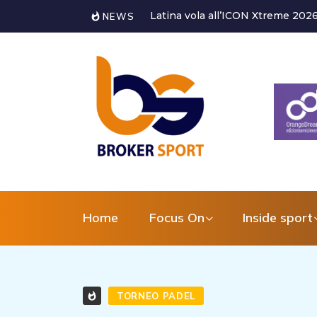
Alessandro Bagni torna a dedicarsi
NEWS
Home
Focus On
Inside sport
TORNEO PADEL