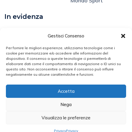
Mondo Sport
In evidenza
Calcio
Gestisci Consenso
Comunicati
Per fornire le migliori esperienze, utilizziamo tecnologie come i
cookie per memorizzare e/o accedere alle informazioni del
dispositivo. Il consenso a queste tecnologie ci permetterà di
Volley
elaborare dati come il comportamento di navigazione o ID unici su
questo sito. Non acconsentire o ritirare il consenso può influire
Arti Marziali
negativamente su alcune caratteristiche e funzioni.
Atletica Leggera
Accetta
Ciclismo
Nega
Visualizza le preferenze
Broker Sport - Testata Giornalistica N. 2453/2020
Iscritta Presso Il Registro Della Stampa Del Tribunale Di
Privacy
Privacy