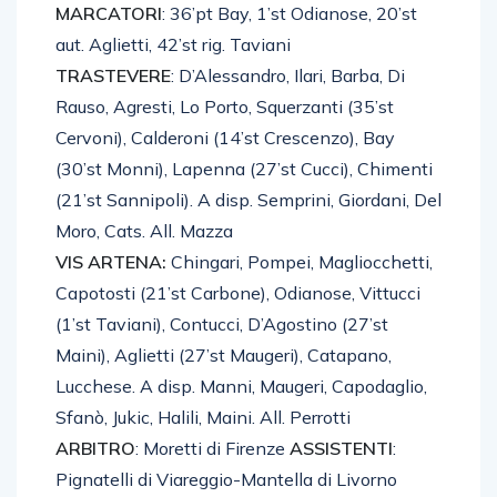
TRASTEVERE-VIS ARTENA 5-6 d.t.r.
MARCATORI
: 36’pt Bay, 1’st Odianose, 20’st
aut. Aglietti, 42’st rig. Taviani
TRASTEVERE
: D’Alessandro, Ilari, Barba, Di
Rauso, Agresti, Lo Porto, Squerzanti (35’st
Cervoni), Calderoni (14’st Crescenzo), Bay
(30’st Monni), Lapenna (27’st Cucci), Chimenti
(21’st Sannipoli). A disp. Semprini, Giordani, Del
Moro, Cats. All. Mazza
VIS ARTENA:
Chingari, Pompei, Magliocchetti,
Capotosti (21’st Carbone), Odianose, Vittucci
(1’st Taviani), Contucci, D’Agostino (27’st
Maini), Aglietti (27’st Maugeri), Catapano,
Lucchese. A disp. Manni, Maugeri, Capodaglio,
Sfanò, Jukic, Halili, Maini. All. Perrotti
ARBITRO
: Moretti di Firenze
ASSISTENTI
: