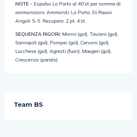
Pignatelli di Viareggio-Mantella di Livorno
NOTE
– Espulso Lo Porto al 40’st per somma di
ammonizioni. Ammoniti: Lo Porto, Di Rauso.
Angoli: 5-5. Recupero: 2’pt, 4’st.
SEQUENZA RIGORI:
Monni (gol), Taviani (gol),
Sannipoli (gol), Pompei (gol), Cervoni (gol),
Lucchese (gol), Agresti (fuori), Maugeri (gol),
Crescenzo (parato)
Team BS