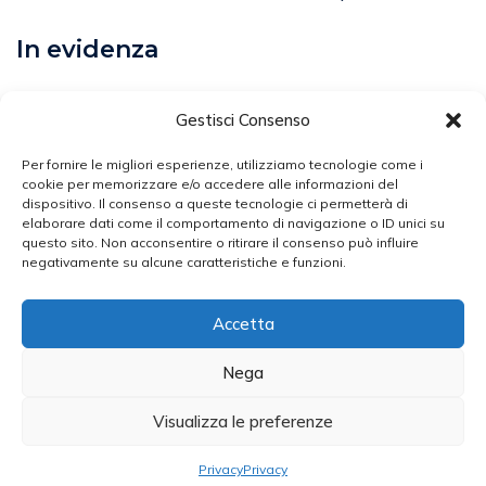
In evidenza
Calcio
Gestisci Consenso
Comunicati
Per fornire le migliori esperienze, utilizziamo tecnologie come i
Volley
cookie per memorizzare e/o accedere alle informazioni del
dispositivo. Il consenso a queste tecnologie ci permetterà di
elaborare dati come il comportamento di navigazione o ID unici su
Arti Marziali
questo sito. Non acconsentire o ritirare il consenso può influire
negativamente su alcune caratteristiche e funzioni.
Atletica Leggera
Ciclismo
Accetta
Nega
Broker Sport - Testata Giornalistica N. 2453/2020
Visualizza le preferenze
Iscritta Presso Il Registro Della Stampa Del Tribunale Di
Latina Dal 28/12/2020
Privacy
Privacy