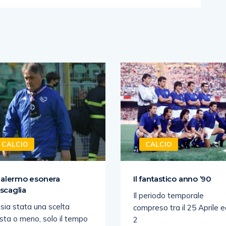
CALCIO
CALCIO
 Palermo esonera
Il fantastico anno ’90
scaglia
Il periodo temporale
sia stata una scelta
compreso tra il 25 Aprile ed
sta o meno, solo il tempo
2