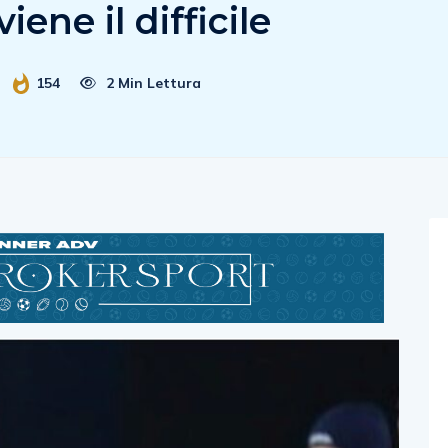
iene il difficile
154
2 Min Lettura