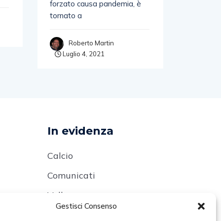
forzato causa pandemia, è
informa 
tornato a
2021-202
Roberto Martin
Rob
Luglio 4, 2021
Luglio
In evidenza
Calcio
Comunicati
Volley
Gestisci Consenso
t
Arti Marziali