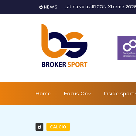
Alessandro Bagni torna a dedicarsi
NEWS
Home
Focus On
Inside sport
CALCIO