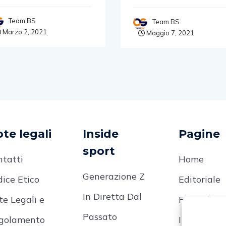
Team BS
Team BS
Marzo 2, 2021
Maggio 7, 2021
te legali
Inside
Pagine
sport
ntatti
Home
Generazione Z
ice Etico
Editoriale
In Diretta Dal
te Legali e
Focus On
Passato
golamento
Inside Spor