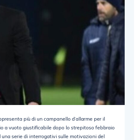
ppresenta più di un campanello d’allarme per il
io a vuoto giustificabile dopo lo strepitoso febbraio
una serie di interrogativi sulle motivazioni del