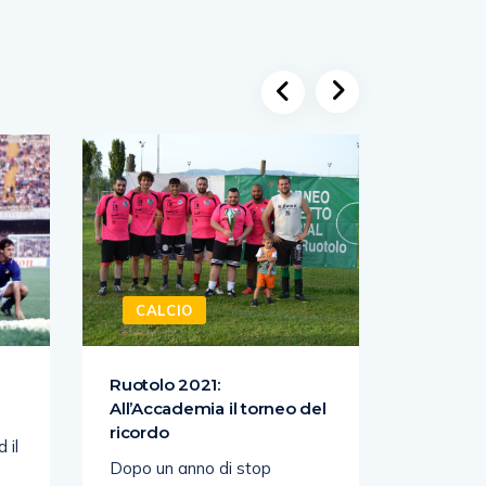
CALCIO
CALC
Ruotolo 2021:
SPORTIN
All’Accademia il torneo del
PARK H
ricordo
CALCIO
 il
Dopo un anno di stop
Lo Sport