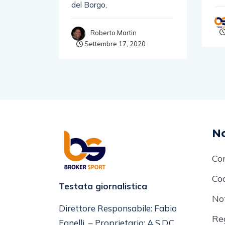
agione
del Borgo,
orazione
Roberto Martin
Settembre 17, 2020
No
Co
Cod
Testata giornalistica
No
Direttore Responsabile: Fabio
Re
Fanelli – Proprietario: A.S.D.C.