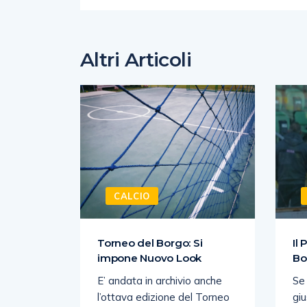
Altri Articoli
CALCIO
 AL
Torneo del Borgo: Si
Il
OLA
impone Nuovo Look
Bo
E’ andata in archivio anche
Se 
2019
l’ottava edizione del Torneo
giu