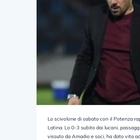
Lo scivolone di sabato con il Potenza ra
Latina. Lo 0-3 subito dai lucani, passagg
vissuto da Amadio e soci, ha dato vita ad 