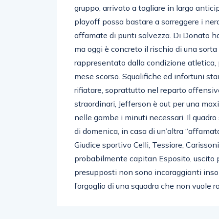
gruppo, arrivato a tagliare in largo antici
playoff possa bastare a sorreggere i ner
affamate di punti salvezza. Di Donato ha c
ma oggi è concreto il rischio di una sort
rappresentato dalla condizione atletica, 
mese scorso. Squalifiche ed infortuni st
rifiatare, soprattutto nel reparto offensi
straordinari, Jefferson è out per una max
nelle gambe i minuti necessari. Il quadro 
di domenica, in casa di un’altra “affamata
Giudice sportivo Celli, Tessiore, Carisson
probabilmente capitan Esposito, uscito p
presupposti non sono incoraggianti insom
l’orgoglio di una squadra che non vuole ro