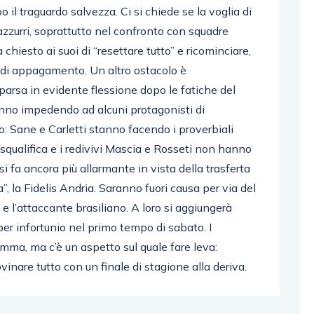
po il traguardo salvezza. Ci si chiede se la voglia di
azzurri, soprattutto nel confronto con squadre
hiesto ai suoi di “resettare tutto” e ricominciare,
a di appagamento. Un altro ostacolo è
parsa in evidente flessione dopo le fatiche del
anno impedendo ad alcuni protagonisti di
vo: Sane e Carletti stanno facendo i proverbiali
isqualifica e i redivivi Mascia e Rosseti non hanno
si fa ancora più allarmante in vista della trasferta
”, la Fidelis Andria. Saranno fuori causa per via del
i e l’attaccante brasiliano. A loro si aggiungerà
er infortunio nel primo tempo di sabato. I
ma, ma c’è un aspetto sul quale fare leva:
vinare tutto con un finale di stagione alla deriva.