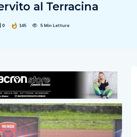
ervito al Terracina
0
145
5 Min Lettura