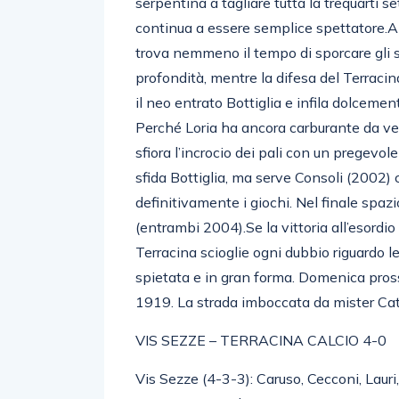
serpentina a tagliare tutta la trequarti se
continua a essere semplice spettatore.Al 
trova nemmeno il tempo di sporcare gli sc
profondità, mentre la difesa del Terracina
il neo entrato Bottiglia e infila dolcement
Perché Loria ha ancora carburante da ve
sfiora l’incrocio dei pali con un pregevole
sfida Bottiglia, ma serve Consoli (2002) c
definitivamente i giochi. Nel finale spa
(entrambi 2004).Se la vittoria all’esordi
Terracina scioglie ogni dubbio riguardo le
spietata e in gran forma. Domenica pross
1919. La strada imboccata da mister Catan
VIS SEZZE – TERRACINA CALCIO 4-0
Vis Sezze (4-3-3): Caruso, Cecconi, Lauri