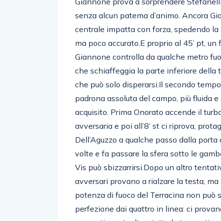
Giannone prova a sorprendere Stefanelli 
senza alcun patema d’animo. Ancora Gian
centrale impatta con forza, spedendo la s
ma poco accurato.E proprio al 45’ pt, un f
Giannone controlla da qualche metro fuori
che schiaffeggia la parte inferiore della 
che può solo disperarsi.Il secondo tempo 
padrona assoluta del campo, più fluida e
acquisito. Prima Onorato accende il turbo
avversaria e poi all’8’ st ci riprova, pro
Dell’Aguzzo a qualche passo dalla porta 
volte e fa passare la sfera sotto le gam
Vis può sbizzarrirsi.Dopo un altro tentat
avversari provano a rialzare la testa, ma
potenza di fuoco del Terracina non può sc
perfezione dai quattro in linea: ci provan