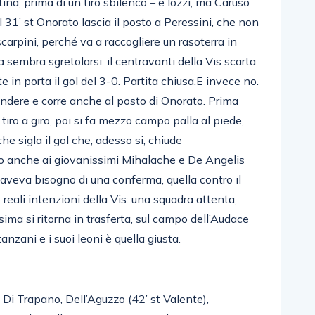
tina, prima di un tiro sbilenco – e Iozzi, ma Caruso
31’ st Onorato lascia il posto a Peressini, che non
arpini, perché va a raccogliere un rasoterra in
 sembra sgretolarsi: il centravanti della Vis scarta
e in porta il gol del 3-0. Partita chiusa.E invece no.
ndere e corre anche al posto di Onorato. Prima
 tiro a giro, poi si fa mezzo campo palla al piede,
he sigla il gol che, adesso si, chiude
zio anche ai giovanissimi Mihalache e De Angelis
o aveva bisogno di una conferma, quella contro il
 reali intenzioni della Vis: una squadra attenta,
ima si ritorna in trasferta, sul campo dell’Audace
zani e i suoi leoni è quella giusta.
, Di Trapano, Dell’Aguzzo (42’ st Valente),