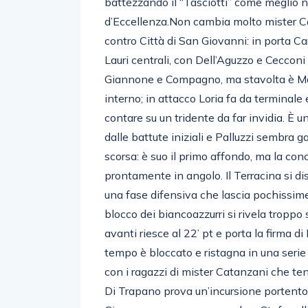
battezzando il “Tasciotti” come meglio
d’Eccellenza.Non cambia molto mister Ca
contro Città di San Giovanni: in porta C
Lauri centrali, con Dell’Aguzzo e Ceccon
Giannone e Compagno, ma stavolta è March
interno; in attacco Loria fa da terminale
contare su un tridente da far invidia. È 
dalle battute iniziali e Palluzzi sembra 
scorsa: è suo il primo affondo, ma la co
prontamente in angolo. Il Terracina si d
una fase difensiva che lascia pochissime 
blocco dei biancoazzurri si rivela troppo s
avanti riesce al 22’ pt e porta la firma di 
tempo è bloccato e ristagna in una serie d
con i ragazzi di mister Catanzani che tent
Di Trapano prova un’incursione portento