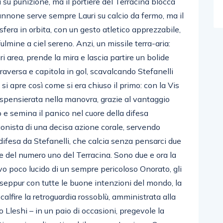
su punizione, ma il portiere del Terracina blocca
none serve sempre Lauri su calcio da fermo, ma il
fera in orbita, con un gesto atletico apprezzabile,
ulmine a ciel sereno. Anzi, un missile terra-aria:
 area, prende la mira e lascia partire un bolide
traversa e capitola in gol, scavalcando Stefanelli
si apre così come si era chiuso il primo: con la Vis
 spensierata nella manovra, grazie al vantaggio
 e semina il panico nel cuore della difesa
tagonista di una decisa azione corale, servendo
difesa da Stefanelli, che calcia senza pensarci due
be del numero uno del Terracina. Sono due e ora la
ivo poco lucido di un sempre pericoloso Onorato, gli
 seppur con tutte le buone intenzioni del mondo, la
alfire la retroguardia rossoblù, amministrata alla
o Lleshi – in un paio di occasioni, pregevole la