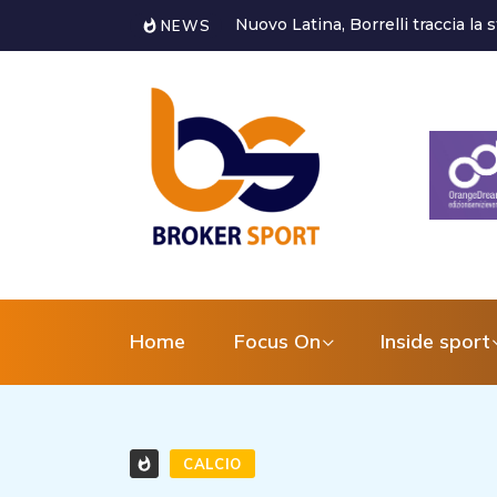
Castorri è un nuovo giocatore de
NEWS
Home
Focus On
Inside sport
CALCIO