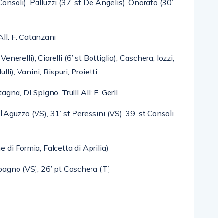
nsoli), Palluzzi (37’ st De Angelis), Onorato (30’
All. F. Catanzani
enerelli), Ciarelli (6’ st Bottiglia), Caschera, Iozzi,
lli), Vanini, Bispuri, Proietti
gna, Di Spigno, Trulli All: F. Gerli
l’Aguzzo (VS), 31’ st Peressini (VS), 39’ st Consoli
di Formia, Falcetta di Aprilia)
pagno (VS), 26’ pt Caschera (T)