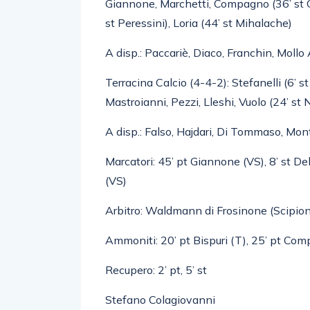
Giannone, Marchetti, Compagno (36’ st Co
st Peressini), Loria (44’ st Mihalache)
A disp.: Paccariè, Diaco, Franchin, Mollo 
Terracina Calcio (4-4-2): Stefanelli (6’ st V
Mastroianni, Pezzi, Lleshi, Vuolo (24’ st Nu
A disp.: Falso, Hajdari, Di Tommaso, Monta
Marcatori: 45’ pt Giannone (VS), 8’ st Del
(VS)
Arbitro: Waldmann di Frosinone (Scipione 
Ammoniti: 20’ pt Bispuri (T), 25’ pt Com
Recupero: 2’ pt, 5’ st
Stefano Colagiovanni