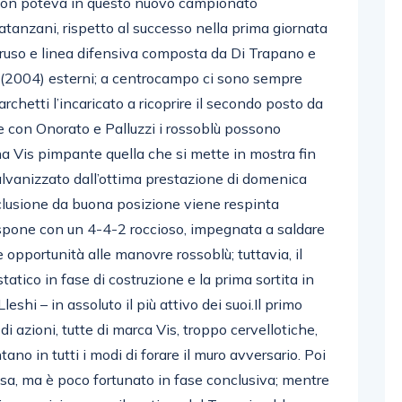
 non poteva in questo nuovo campionato
tanzani, rispetto al successo nella prima giornata
aruso e linea difensiva composta da Di Trapano e
i (2004) esterni; a centrocampo ci sono sempre
etti l’incaricato a ricoprire il secondo posto da
 e con Onorato e Palluzzi i rossoblù possono
una Vis pimpante quella che si mette in mostra fin
galvanizzato dall’ottima prestazione di domenica
nclusione da buona posizione viene respinta
ispone con un 4-4-2 roccioso, impegnata a saldare
opportunità alle manovre rossoblù; tuttavia, il
tatico in fase di costruzione e la prima sortita in
Lleshi – in assoluto il più attivo dei suoi.Il primo
i azioni, tutte di marca Vis, troppo cervellotiche,
ano in tutti i modi di forare il muro avversario. Poi
sa, ma è poco fortunato in fase conclusiva; mentre