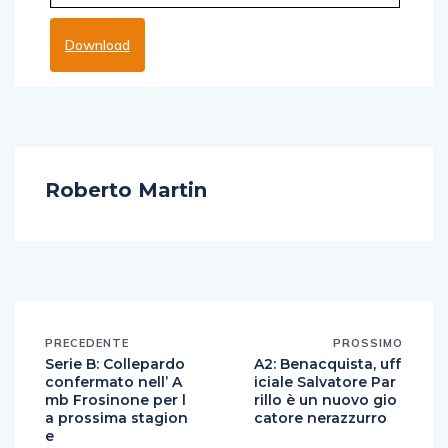
Download
Roberto Martin
PRECEDENTE
PROSSIMO
Serie B: Collepardo
A2: Benacquista, uff
confermato nell’ A
iciale Salvatore Par
mb Frosinone per l
rillo è un nuovo gio
a prossima stagion
catore nerazzurro
e