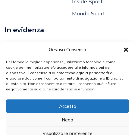
Mondo Sport
In evidenza
Calcio
Comunicati
Gestisci Consenso
Volley
Per fornire le migliori esperienze, utilizziamo tecnologie come i
cookie per memorizzare e/o accedere alle informazioni del
Arti Marziali
dispositivo. Il consenso a queste tecnologie ci permetterà di
elaborare dati come il comportamento di navigazione o ID unici su
questo sito. Non acconsentire o ritirare il consenso può influire
Atletica Leggera
negativamente su alcune caratteristiche e funzioni.
Ciclismo
Accetta
Nega
Broker Sport - Testata Giornalistica N. 2453/2020
Iscritta Presso Il Registro Della Stampa Del Tribunale Di
Visualizza le preferenze