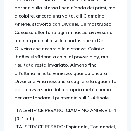
aprono sulla stessa linea d’onda dei primi, ma
a colpire, ancora una volta, è il Ciampino
Aniene, stavolta con Divanei. Un mostruoso
Casassa allontana ogni minaccia avversaria,
ma non può nulla sulla conclusione di De
Oliveira che accorcia le distanze. Colini e
Ibañes si sfidano a colpi di power play, ma il
risultato resta invariato. Almeno fino
all’ultimo minuto e mezzo, quando ancora
Divanei e Pina riescono a cogliere la sguarnita
porta avversaria dalla propria metà campo
per arrotondare il punteggio sull’1-4 finale.
ITALSERVICE PESARO-CIAMPINO ANIENE 1-4
(0-1 p.t.)
ITALSERVICE PESARO: Espindola, Tonidandel,
Salas, De Oliveira, Bolo
, D’Ambrosio, Del Pivo,