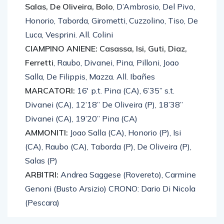
Honorio, Taborda, Girometti, Cuzzolino, Tiso, De
Luca, Vesprini. All. Colini
CIAMPINO ANIENE: Casassa, Isi, Guti, Diaz,
Ferretti
, Raubo, Divanei, Pina, Pilloni, Joao
Salla, De Filippis, Mazza. All. Ibañes
MARCATORI:
16′ p.t. Pina (CA), 6’35” s.t.
Divanei (CA), 12’18” De Oliveira (P), 18’38”
Divanei (CA), 19’20” Pina (CA)
AMMONITI:
Joao Salla (CA), Honorio (P), Isi
(CA), Raubo (CA), Taborda (P), De Oliveira (P),
Salas (P)
ARBITRI:
Andrea Saggese (Rovereto), Carmine
Genoni (Busto Arsizio) CRONO: Dario Di Nicola
(Pescara)