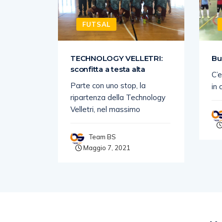
FUTSAL
SI
TECHNOLOGY VELLETRI:
Bu
sconfitta a testa alta
C’e
nga di
Parte con uno stop, la
in 
es
ripartenza della Technology
Velletri, nel massimo
Team BS
Maggio 7, 2021