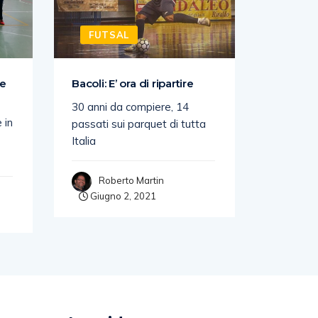
FUTSAL
FUTS
ie
Bacoli: E’ ora di ripartire
IL CITTÀ
AGGIUDI
30 anni da compiere, 14
 in
Con la vi
passati sui parquet di tutta
sabato c
Italia
Poggio F
Roberto Martin
Giugno 2, 2021
Rob
Giugn