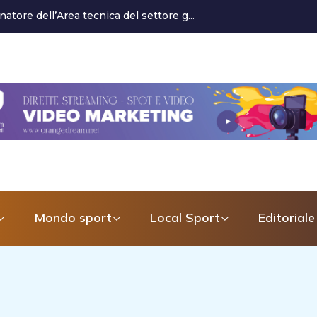
econdo allenatore. «Metterò a disposi...
Mondo sport
Local Sport
Editoriale