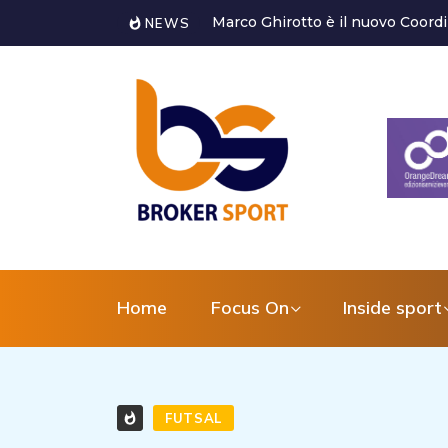
l’Area tecnica del settore g...
Plus Volleyball, Tony Bove è il s
NEWS
Home
Focus On
Inside sport
FUTSAL