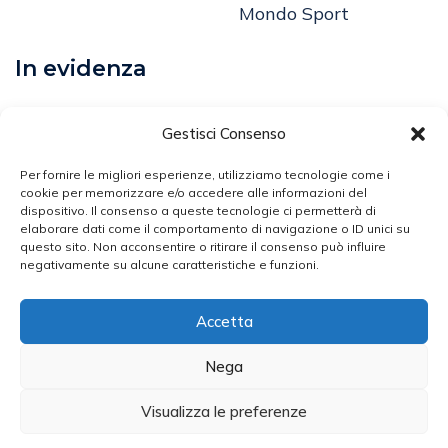
Mondo Sport
In evidenza
Calcio
Gestisci Consenso
Comunicati
Per fornire le migliori esperienze, utilizziamo tecnologie come i
Volley
cookie per memorizzare e/o accedere alle informazioni del
dispositivo. Il consenso a queste tecnologie ci permetterà di
elaborare dati come il comportamento di navigazione o ID unici su
Arti Marziali
questo sito. Non acconsentire o ritirare il consenso può influire
negativamente su alcune caratteristiche e funzioni.
Atletica Leggera
Ciclismo
Accetta
Nega
Broker Sport - Testata Giornalistica N. 2453/2020
Visualizza le preferenze
Iscritta Presso Il Registro Della Stampa Del Tribunale Di
Latina Dal 28/12/2020