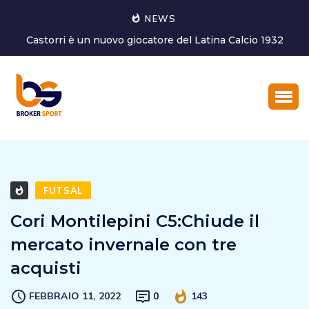
NEWS
Marco Ghirotto è il nuovo Coordinatore dell’Area tecnica
del settore g...
FUTSAL
Cori Montilepini C5:Chiude il
mercato invernale con tre
acquisti
FEBBRAIO 11, 2022
0
143