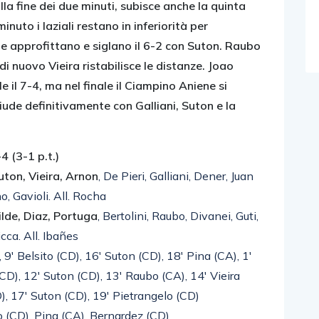
la fine dei due minuti, subisce anche la quinta
inuto i laziali restano in inferiorità per
 ne approfittano e siglano il 6-2 con Suton. Raubo
i nuovo Vieira ristabilisce le distanze. Joao
le il 7-4, ma nel finale il Ciampino Aniene si
iude definitivamente con Galliani, Suton e la
(3-1 p.t.)
ton, Vieira, Arnon
, De Pieri, Galliani, Dener, Juan
o, Gavioli. All. Rocha
lde, Diaz, Portuga
, Bertolini, Raubo, Divanei, Guti,
icca. All. Ibañes
, 9′ Belsito (CD), 16′ Suton (CD), 18′ Pina (CA), 1′
 (CD), 12′ Suton (CD), 13′ Raubo (CA), 14′ Vieira
D), 17′ Suton (CD), 19′ Pietrangelo (CD)
to (CD), Pina (CA), Bernardez (CD)