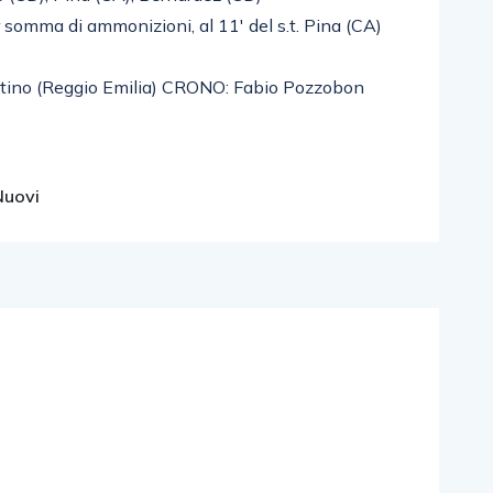
er somma di ammonizioni, al 11′ del s.t. Pina (CA)
lutino (Reggio Emilia) CRONO: Fabio Pozzobon
Nuovi