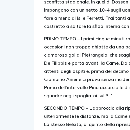
sconfitta stagionale. In quel di Dosson 
impongono con un netto 10-4 sugli uom
fare a meno di Isi e Ferretti. Trai tanti 
costretto a saltare la sfida interna c
PRIMO TEMPO –
I primi cinque minuti 
occasioni non troppo ghiotte da una par
clamoroso gol di Pietrangelo, che scagli
De Filippis e porta avanti la Came. Da
attenti degli ospiti e, prima del decimo
Ciampino Aniene ci prova senza incidere
Prima dell’intervallo Pina accorcia le 
squadre negli spogliatoi sul 3-1.
SECONDO TEMPO –
L’approccio alla r
ulteriormente le distanze, ma la Came si
Lo stesso Belsito, al quinto della ripre