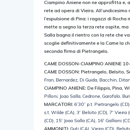
Ciampino Aniene non ne approfitta e, al
rete ad opera di Vieira. All’undicesimo m
l’espulsione di Pina: i ragazzi di Rocha
mette a segno la terza rete ospite, ma d
Salla bagna il rientro con la rete che va
scoglie definitivamente e la Came la ch
seconda firma di Pietrangelo.
CAME DOSSON-CIAMPINO ANIENE 10-4 
CAME DOSSON: Pietrangelo, Belsito, Su
Fran, Bernardez, Di Guida, Bacchin, Ditan
CIAMPINO ANIENE: De Filippis, Pina, Wi
Pilloni, Joao Salla, Cedrone, Garofalo, Bur
MARCATORI:
6’30” p.t. Pietrangelo (CD)
s.t. Wilde (CA), 3′ Belsito (CD), 7′ Vieira
(CD), 15′ Joao Salla (CA), 16′ Galliani (C
AMMONITI:
Guti (CA), Vieira (CD), Belsi