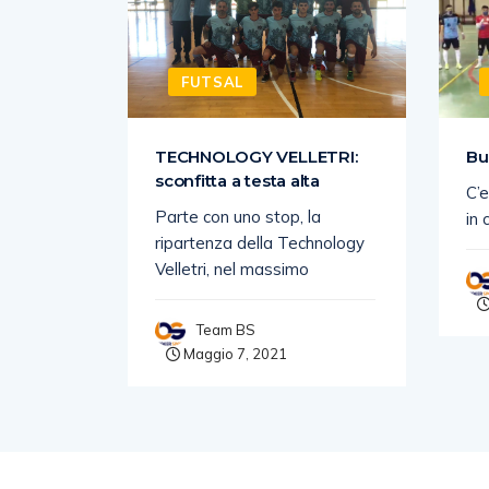
FUTSAL
SI
TECHNOLOGY VELLETRI:
Bu
sconfitta a testa alta
C’e
nga di
Parte con uno stop, la
in 
es
ripartenza della Technology
Velletri, nel massimo
Team BS
Maggio 7, 2021