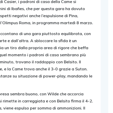
di Casier, i padroni di casa della Came si
ini di Ibañes, che per questa gara ha dovuto
aspetti negativi anche l’espulsione di Pina,
on l’Olimpus Roma, in programma martedì 8 marzo.
raccontano di una gara piuttosto equilibrata, con
te e dall’altra. A sbloccare la sfida è un
a un tiro dalla propria area di rigore che beffa
 quel momento i padroni di casa sembrano più
 minuto, trovano il raddoppio con Belsito. Il
, e la Came trova anche il 3-0 grazie a Suton.
distanze su situazione di power-play, mandando le
ipresa sembra buono, con Wilde che accorcia
 rimette in carreggiata e con Belsito firma il 4-2.
sa, viene espulso per somma di ammonizioni. Il