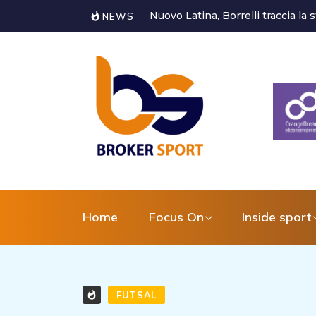
Castorri è un nuovo giocatore de
NEWS
Home
Focus On
Inside sport
FUTSAL