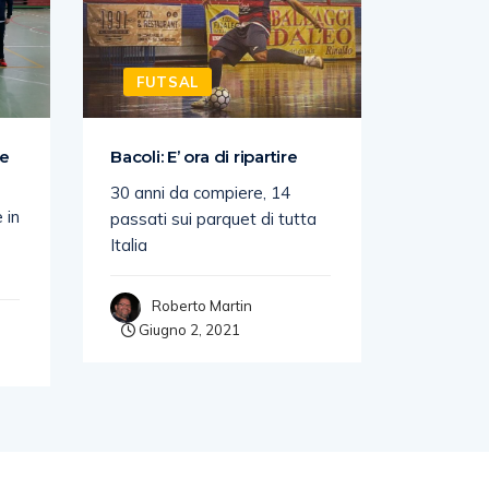
FUTSAL
FUTS
ie
Bacoli: E’ ora di ripartire
IL CITTÀ
AGGIUDI
30 anni da compiere, 14
 in
Con la vi
passati sui parquet di tutta
sabato c
Italia
Poggio F
Roberto Martin
Giugno 2, 2021
Rob
Giugn