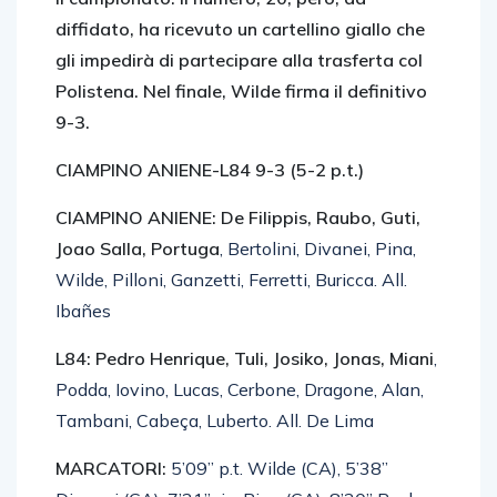
diffidato, ha ricevuto un cartellino giallo che
gli impedirà di partecipare alla trasferta col
Polistena. Nel finale, Wilde firma il definitivo
9-3.
CIAMPINO ANIENE-L84 9-3 (5-2 p.t.)
CIAMPINO ANIENE: De Filippis, Raubo, Guti,
Joao Salla, Portuga
, Bertolini, Divanei, Pina,
Wilde, Pilloni, Ganzetti, Ferretti, Buricca. All.
Ibañes
L84: Pedro Henrique, Tuli, Josiko, Jonas, Miani
,
Podda, Iovino, Lucas, Cerbone, Dragone, Alan,
Tambani, Cabeça, Luberto. All. De Lima
MARCATORI:
5’09” p.t. Wilde (CA), 5’38”