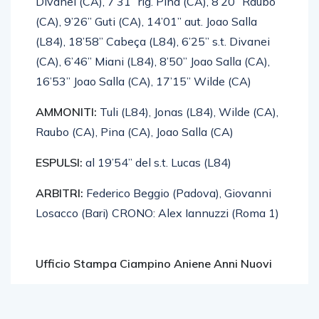
Divanei (CA), 7’31” rig. Pina (CA), 8’20” Raubo
(CA), 9’26” Guti (CA), 14’01” aut. Joao Salla
(L84), 18’58” Cabeça (L84), 6’25” s.t. Divanei
(CA), 6’46” Miani (L84), 8’50” Joao Salla (CA),
16’53” Joao Salla (CA), 17’15” Wilde (CA)
AMMONITI:
Tuli (L84), Jonas (L84), Wilde (CA),
Raubo (CA), Pina (CA), Joao Salla (CA)
ESPULSI:
al 19’54” del s.t. Lucas (L84)
ARBITRI:
Federico Beggio (Padova), Giovanni
Losacco (Bari) CRONO: Alex Iannuzzi (Roma 1)
Ufficio Stampa Ciampino Aniene Anni Nuovi