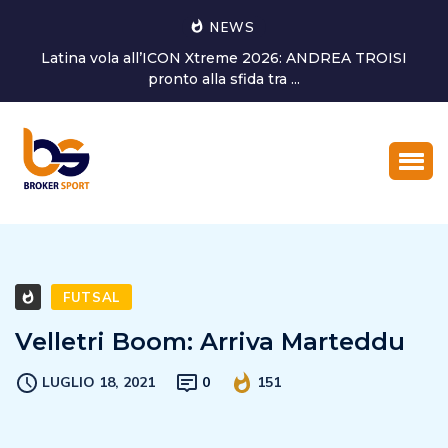
NEWS
Alessandro Bagni torna a dedicarsi alla crescita del
settore giovanile...
FUTSAL
Velletri Boom: Arriva Marteddu
LUGLIO 18, 2021
0
151