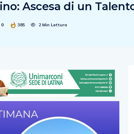
no: Ascesa di un Talent
0
385
2 Min Lettura