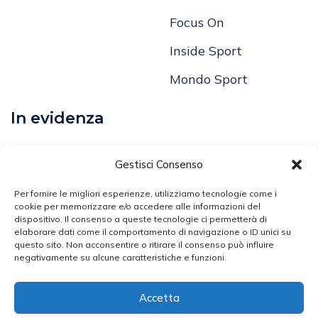
In Diretta Dal Passato
Editoriale
Focus On
Inside Sport
Mondo Sport
In evidenza
Calcio
Gestisci Consenso
Comunicati
Per fornire le migliori esperienze, utilizziamo tecnologie come i
cookie per memorizzare e/o accedere alle informazioni del
dispositivo. Il consenso a queste tecnologie ci permetterà di
Volley
elaborare dati come il comportamento di navigazione o ID unici su
questo sito. Non acconsentire o ritirare il consenso può influire
Arti Marziali
negativamente su alcune caratteristiche e funzioni.
Atletica Leggera
Accetta
Ciclismo