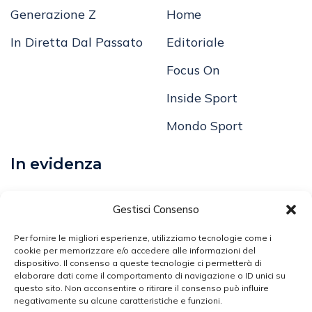
Generazione Z
Home
In Diretta Dal Passato
Editoriale
Focus On
Inside Sport
Mondo Sport
In evidenza
Calcio
Gestisci Consenso
Comunicati
Per fornire le migliori esperienze, utilizziamo tecnologie come i
cookie per memorizzare e/o accedere alle informazioni del
dispositivo. Il consenso a queste tecnologie ci permetterà di
Volley
elaborare dati come il comportamento di navigazione o ID unici su
questo sito. Non acconsentire o ritirare il consenso può influire
Arti Marziali
negativamente su alcune caratteristiche e funzioni.