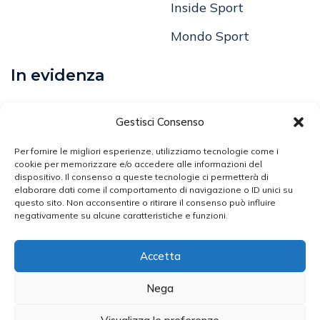
Mondo Sport
In evidenza
Calcio
Comunicati
Gestisci Consenso
Volley
Per fornire le migliori esperienze, utilizziamo tecnologie come i
cookie per memorizzare e/o accedere alle informazioni del
Arti Marziali
dispositivo. Il consenso a queste tecnologie ci permetterà di
elaborare dati come il comportamento di navigazione o ID unici su
questo sito. Non acconsentire o ritirare il consenso può influire
Atletica Leggera
negativamente su alcune caratteristiche e funzioni.
Ciclismo
Accetta
Nega
Broker Sport - Testata Giornalistica N. 2453/2020
Iscritta Presso Il Registro Della Stampa Del Tribunale Di