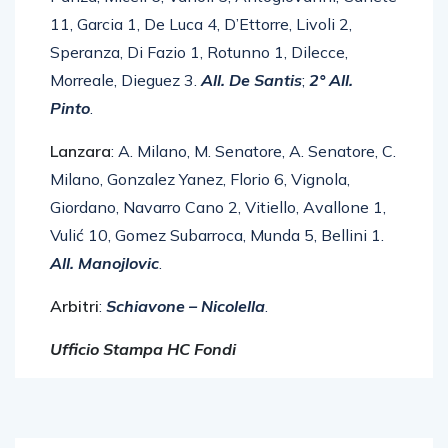
Panza, Miceli 6, Vanoli 5, Antogiovanni, Cañete
11, Garcia 1, De Luca 4, D’Ettorre, Livoli 2,
Speranza, Di Fazio 1, Rotunno 1, Dilecce,
Morreale, Dieguez 3.
All. De Santis
;
2° All.
Pinto
.
Lanzara
: A. Milano, M. Senatore, A. Senatore, C.
Milano, Gonzalez Yanez, Florio 6, Vignola,
Giordano, Navarro Cano 2, Vitiello, Avallone 1,
Vulić 10, Gomez Subarroca, Munda 5, Bellini 1.
All. Manojlovic
.
Arbitri
:
Schiavone – Nicolella
.
Ufficio Stampa HC Fondi