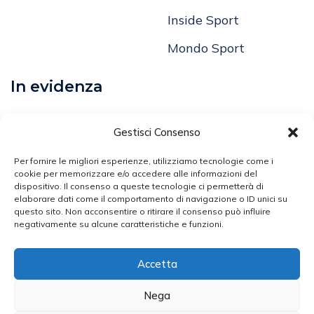
Focus On
Inside Sport
Mondo Sport
In evidenza
Calcio
Gestisci Consenso
Comunicati
Per fornire le migliori esperienze, utilizziamo tecnologie come i
cookie per memorizzare e/o accedere alle informazioni del
dispositivo. Il consenso a queste tecnologie ci permetterà di
Volley
elaborare dati come il comportamento di navigazione o ID unici su
questo sito. Non acconsentire o ritirare il consenso può influire
Arti Marziali
negativamente su alcune caratteristiche e funzioni.
Atletica Leggera
Accetta
Ciclismo
Nega