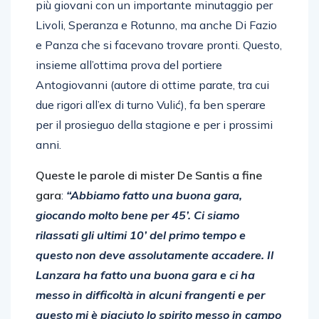
In casa rossoblù c’era anche ampio spazio per i
più giovani con un importante minutaggio per
Livoli, Speranza e Rotunno, ma anche Di Fazio
e Panza che si facevano trovare pronti. Questo,
insieme all’ottima prova del portiere
Antogiovanni (autore di ottime parate, tra cui
due rigori all’ex di turno Vulić), fa ben sperare
per il prosieguo della stagione e per i prossimi
anni.
Queste le parole di mister De Santis a fine
gara
:
“Abbiamo fatto una buona gara,
giocando molto bene per 45’. Ci siamo
rilassati gli ultimi 10’ del primo tempo e
questo non deve assolutamente accadere. Il
Lanzara ha fatto una buona gara e ci ha
messo in difficoltà in alcuni frangenti e per