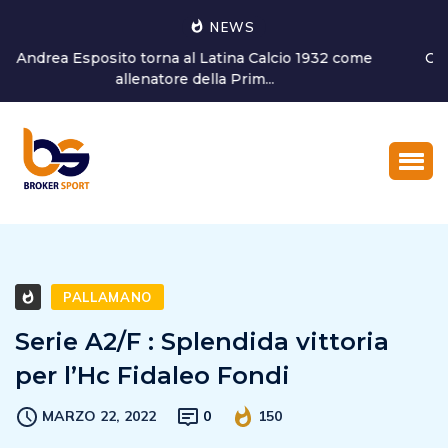
NEWS
Cisterna Volley,staff medico confermato in blocco. Il
responsabile san...
PALLAMANO
Serie A2/F : Splendida vittoria
per l’Hc Fidaleo Fondi
MARZO 22, 2022
0
150