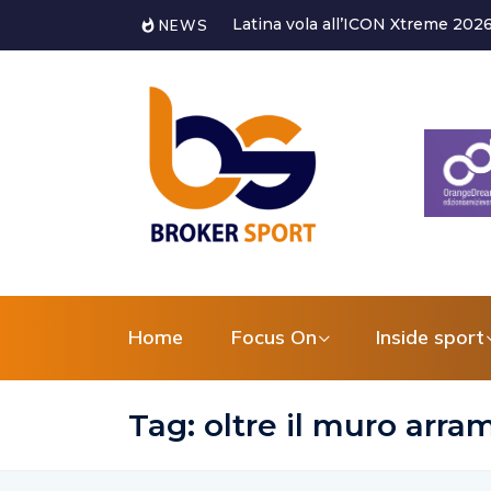
Latina vola all’ICON Xtreme 2026: ANDREA TROISI pronto all
NEWS
Home
Focus On
Inside sport
Tag:
oltre il muro arra