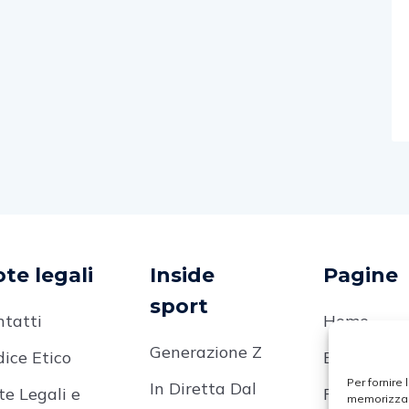
te legali
Inside
Pagine
sport
ntatti
Home
Generazione Z
ice Etico
Editoriale
Per fornire
In Diretta Dal
te Legali e
Focus On
memorizzare