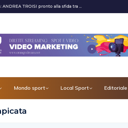
a sfida tra ...
Alessandro Bagni torna a dedicarsi alla crescita 
Mondo sport
Local Sport
Editoriale
mpicata