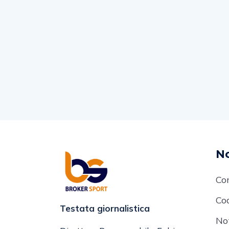
No
Co
Cod
Testata giornalistica
No