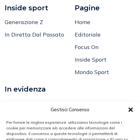
Inside sport
Pagine
Generazione Z
Home
In Diretta Dal Passato
Editoriale
Focus On
Inside Sport
Mondo Sport
In evidenza
Calcio
Gestisci Consenso
Comunicati
Per fornire le migliori esperienze, utilizziamo tecnologie come i
cookie per memorizzare e/o accedere alle informazioni del
dispositivo. Il consenso a queste tecnologie ci permetterà di
Volley
elaborare dati come il comportamento di navigazione o ID unici su