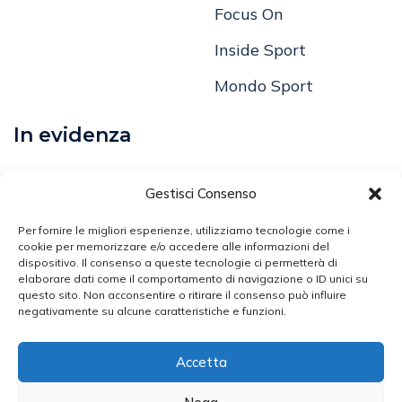
Focus On
Inside Sport
Mondo Sport
In evidenza
Calcio
Gestisci Consenso
Comunicati
Per fornire le migliori esperienze, utilizziamo tecnologie come i
cookie per memorizzare e/o accedere alle informazioni del
dispositivo. Il consenso a queste tecnologie ci permetterà di
Volley
elaborare dati come il comportamento di navigazione o ID unici su
questo sito. Non acconsentire o ritirare il consenso può influire
Arti Marziali
negativamente su alcune caratteristiche e funzioni.
Atletica Leggera
Accetta
Ciclismo