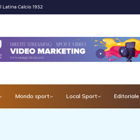
atore dell’Area tecnica del settore g...
Mondo sport
Local Sport
Editoriale