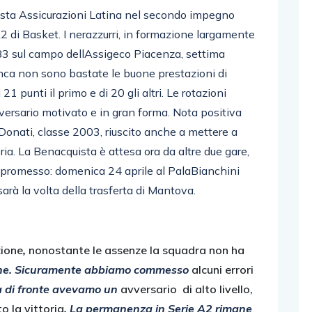
uista Assicurazioni Latina nel secondo impegno
2 di Basket. I nerazzurri, in formazione largamente
-83 sul campo dellAssigeco Piacenza, settima
anca non sono bastate le buone prestazioni di
1 punti il primo e di 20 gli altri. Le rotazioni
vversario motivato e in gran forma. Nota positiva
 Donati, classe 2003, riuscito anche a mettere a
oria. La Benacquista è attesa ora da altre due gare,
mpromesso: domenica 24 aprile al PalaBianchini
sarà la volta della trasferta di Mantova.
zione
,
nonostante le assenze la squadra non ha
 fine. Sicuramente abbiamo commesso
alcuni errori
 ma di fronte avevamo un
avversario di alto livello,
o la vittoria
. La permanenza in Serie A2 rimane