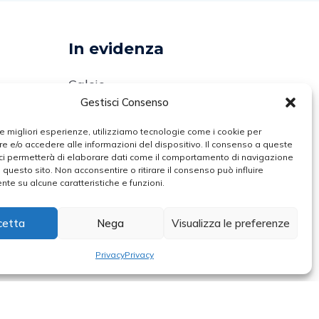
In evidenza
Calcio
Gestisci Consenso
Comunicati
 le migliori esperienze, utilizziamo tecnologie come i cookie per
Volley
 e/o accedere alle informazioni del dispositivo. Il consenso a queste
ci permetterà di elaborare dati come il comportamento di navigazione
t
Arti Marziali
u questo sito. Non acconsentire o ritirare il consenso può influire
te su alcune caratteristiche e funzioni.
rt
Atletica Leggera
cetta
Nega
Visualizza le preferenze
Ciclismo
Privacy
Privacy
 Tribunale Di Latina Dal 28/12/2020