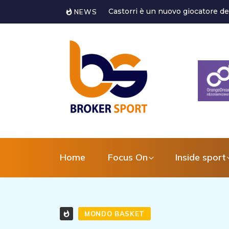
Marco Ghirotto è il nuovo Coordin
NEWS
Home
Focus On
Inside sport
MONDO BASKET