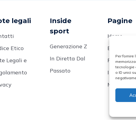
te legali
Inside
Pagine
sport
ntatti
Home
Generazione Z
ice Etico
Editoriale
Per fornire
In Diretta Dal
te Legali e
Focus On
memorizzare
tecnologie 
Passato
golamento
Inside Spor
o ID unici s
negativamen
ivacy
Mondo Spo
Ac
ca N. 2453/2020 Iscritta Presso Il Registro Della Stampa Del