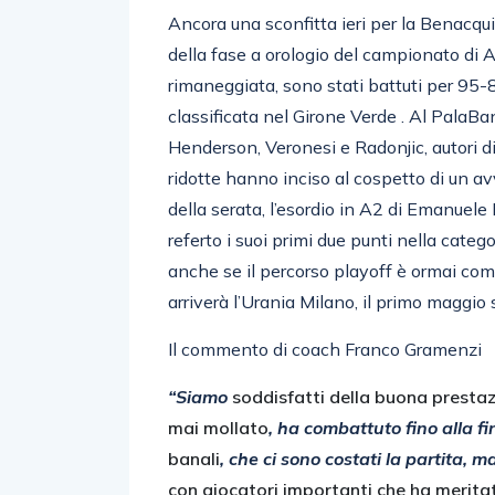
Ancora una sconfitta ieri per la Benacq
della fase a orologio del campionato di A
rimaneggiata, sono stati battuti per 95
classificata nel Girone Verde . Al PalaB
Henderson, Veronesi e Radonjic, autori di 2
ridotte hanno inciso al cospetto di un a
della serata, l’esordio in A2 di Emanuele
referto i suoi primi due punti nella categ
anche se il percorso playoff è ormai co
arriverà l’Urania Milano, il primo maggio 
Il commento di coach Franco Gramenzi
“Siamo
soddisfatti della buona presta
mai mollato
, ha combattuto fino alla
banali
, che ci sono costati la partita,
con giocatori importanti che ha meritat