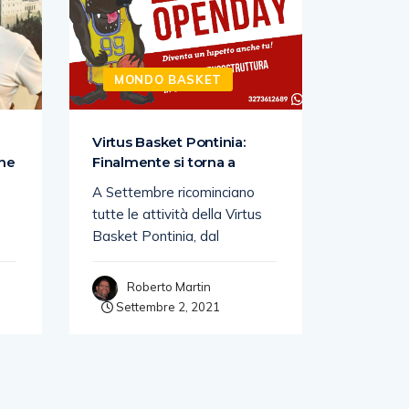
MONDO BASKET
MON
Virtus Basket Pontinia:
BENACQ
one
Finalmente si torna a
DOPO L
A Settembre ricominciano
Per la B
tutte le attività della Virtus
Assicura
Basket Pontinia, dal
Basket l
settiman
Roberto Martin
Settembre 2, 2021
Rob
Sette