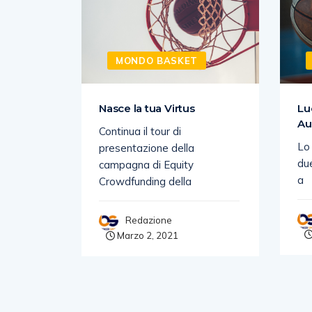
MONDO BASKET
PUNTO
Nasce la tua Virtus
Lu
UE
Au
Continua il tour di
Lo
presentazione della
due
campagna di Equity
a
Crowdfunding della
zione si
Redazione
Marzo 2, 2021