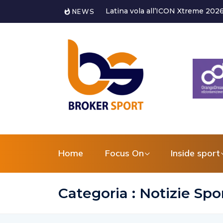
Alessandro Bagni torna a dedicarsi
NEWS
Home
Focus On
Inside sport
Categoria : Notizie Spo