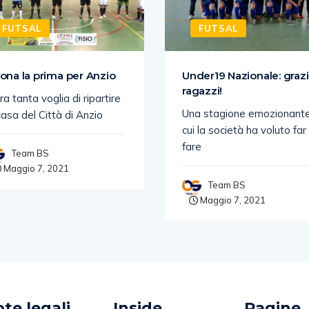
FUTSAL
FUTSAL
ona la prima per Anzio
Under19 Nazionale: graz
ragazzi!
ra tanta voglia di ripartire
Una stagione emozionante
casa del Città di Anzio
cui la società ha voluto far
fare
Team BS
Maggio 7, 2021
Team BS
Maggio 7, 2021
te legali
Inside
Pagine