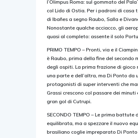
l’Olimpus Roma: sul gommato del Pala
col Lido di Ostia. Per i padroni di casa
di Ibañes a segno Raubo, Salla e Divanei,
Nonostante qualche acciacco, gli aerop
quasi al completo: assente il solo Portu
PRIMO TEMPO –
Pronti, via e il Ciampi
è Raubo, prima della fine del secondo mi
degli ospiti. La prima frazione di gioco
una parte e dell’altra, ma Di Ponto da 
protagonisti di super interventi che man
Grassi crescono col passare dei minuti e,
gran gol di Cutrupi.
SECONDO TEMPO –
Le prima battute d
equilibrata, ma a spezzare il nuovo equil
brasiliano coglie impreparato Di Ponto pe