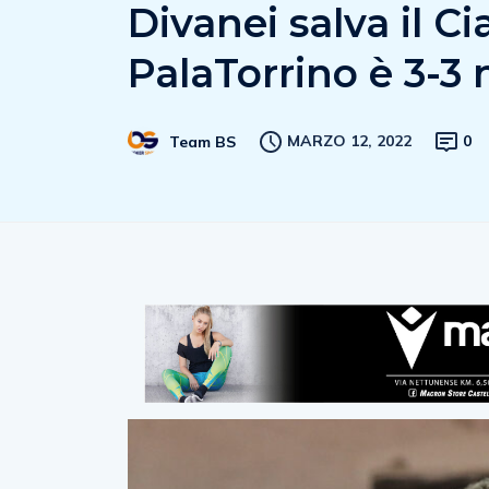
Divanei salva il C
PalaTorrino è 3-3 
MARZO 12, 2022
0
Team BS