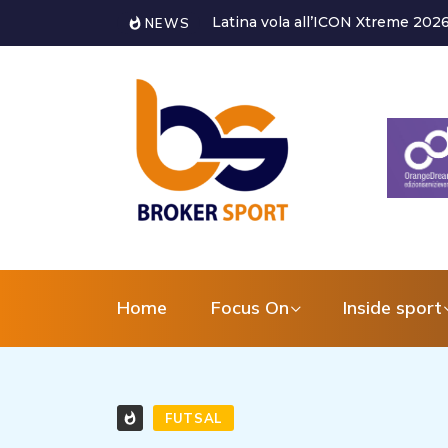
Alessandro Bagni torna a dedicarsi
NEWS
Home
Focus On
Inside sport
FUTSAL