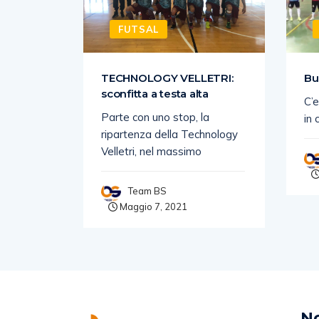
FUTSAL
SI
TECHNOLOGY VELLETRI:
Bu
sconfitta a testa alta
C’e
nga di
Parte con uno stop, la
in 
es
ripartenza della Technology
Velletri, nel massimo
Team BS
Maggio 7, 2021
No