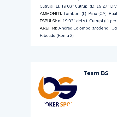
Cutrupi (L), 19’03” Cutrupi (L), 19’27” Di
AMMONITI:
Tambani (L), Pina (CA), Raubo
ESPULSI:
al 19’03” del s.t. Cutrupi (L) 
ARBITRI:
Andrea Colombo (Modena), Car
Ribaudo (Roma 2)
Team BS