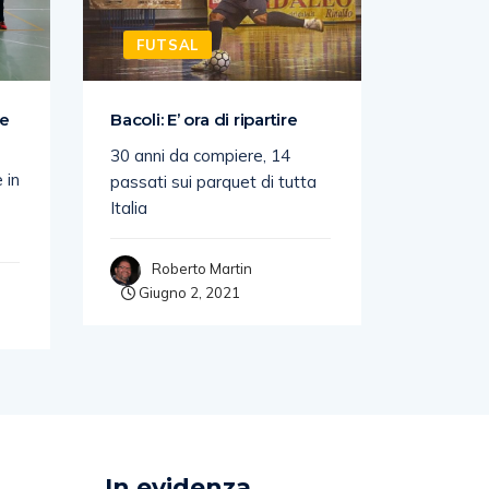
FUTSAL
FUTS
ie
Bacoli: E’ ora di ripartire
IL CITTÀ
AGGIUDI
30 anni da compiere, 14
 in
Con la vi
passati sui parquet di tutta
sabato c
Italia
Poggio F
Roberto Martin
Giugno 2, 2021
Rob
Giugn
In evidenza