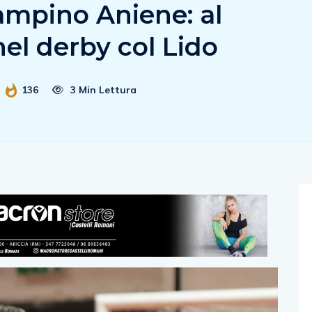
iampino Aniene: al
nel derby col Lido
136
3 Min Lettura