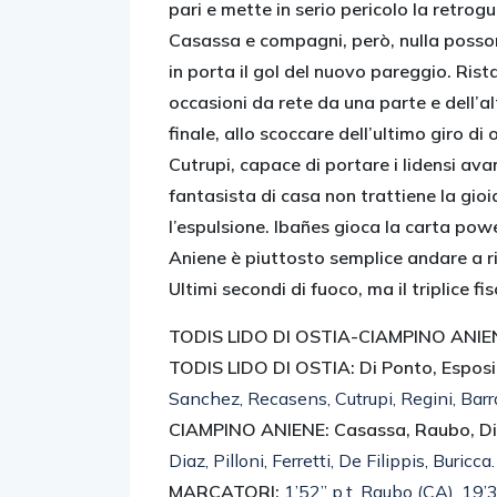
pari e mette in serio pericolo la retro
Casassa e compagni, però, nulla possono
in porta il gol del nuovo pareggio. Ristab
occasioni da rete da una parte e dell’a
finale, allo scoccare dell’ultimo giro di 
Cutrupi, capace di portare i lidensi ava
fantasista di casa non trattiene la gioia
l’espulsione. Ibañes gioca la carta pow
Aniene è piuttosto semplice andare a rip
Ultimi secondi di fuoco, ma il triplice fi
TODIS LIDO DI OSTIA-CIAMPINO ANIENE
TODIS LIDO DI OSTIA: Di Ponto, Esposit
Sanchez, Recasens, Cutrupi, Regini, Barra
CIAMPINO ANIENE: Casassa, Raubo, Diva
Diaz, Pilloni, Ferretti, De Filippis, Buricca
MARCATORI:
1’52” p.t. Raubo (CA), 19’36