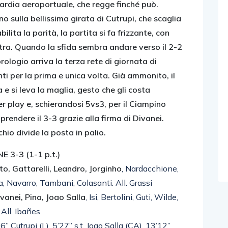
guardia aeroportuale, che regge finché può.
 sulla bellissima girata di Cutrupi, che scaglia
ilita la parità, la partita si fa frizzante, con
ltra. Quando la sfida sembra andare verso il 2-2
orologio arriva la terza rete di giornata di
nti per la prima e unica volta. Già ammonito, il
 e si leva la maglia, gesto che gli costa
er play e, schierandosi 5vs3, per il Ciampino
rendere il 3-3 grazie alla firma di Divanei.
schio divide la posta in palio.
 3-3 (1-1 p.t.)
o, Gattarelli, Leandro, Jorginho
, Nardacchione,
, Navarro, Tambani, Colasanti. All. Grassi
nei, Pina, Joao Salla
, Isi, Bertolini, Guti, Wilde,
. All. Ibañes
” Cutrupi (L), 5’27” s.t. Joao Salla (CA), 13’12”