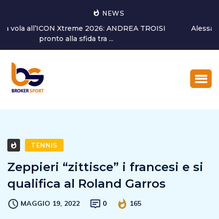
NEWS
Alessandro Bagni torna a dedicarsi alla crescita del
settore giovanile...
TENNIS
Zeppieri “zittisce” i francesi e si
qualifica al Roland Garros
MAGGIO 19, 2022
0
165